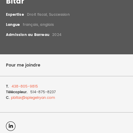
Bitar
DROIT IMMOBILIER
STAGES
CONTACTEZ-NOUS
Expertise
Droit fiscal, Succession
PROPRIÉTÉ INTELLECTUELLE
Langue
français, anglais
Admission au Barreau
2024
DROIT DE LA FAMILLE
Pour me joindre
T.
438-805-9815
Télécopieur.
514-875-8237
C.
pbitar@
spiegelryan.com