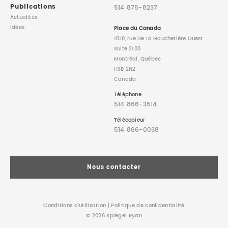
Publications
514 875-8237
Actualités
Idées
Place du Canada
1010, rue De La Gauchetière Ouest
Suite 2100
Montréal, Québec
H3B 2N2
Canada
Téléphone
514 866-3514
Télécopieur
514 866-0038
Nous contacter
Conditions d’utilisation
|
Politique de confidentialité
© 2026 Spiegel Ryan