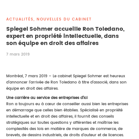
DROIT IMMOBILIER
STAGES
CONTACTEZ-NOUS
ACTUALITÉS, NOUVELLES DU CABINET
PROPRIÉTÉ INTELLECTUELLE
Spiegel Sohmer accueille Ron Toledano,
expert en propriété intellectuelle, dans
DROIT DE LA FAMILLE
son équipe en droit des affaires
7 mars 2019
Montréal, 7 mars 2019 – Le cabinet Spiegel Sohmer est heureux
d’annoncer l’arrivée de Ron Toledano à titre d’associé, dans son
équipe en droit des affaires.
Une carrière au service des entreprises d’ici
Ron a toujours eu à cœur de conseiller aussi bien les entreprises
en démarrage que celles bien établies. Spécialisé en propriété
intellectuelle et en droit des affaires, il fournit des conseils
stratégiques sur toutes questions y afférentes et maîtrise les
complexités des lois en matière de marques de commerce, de
brevets, de dessins industriels, de droits d’auteur et de licences.