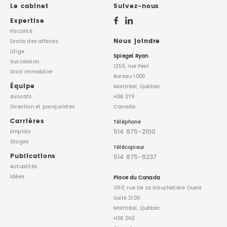
Le cabinet
Suivez-nous
Expertise
Fiscalité
Nous joindre
Droits des affaires
Litige
Spiegel Ryan
Succession
1255, rue Peel
Droit immobilier
Bureau 1000
Équipe
Montréal, Québec
Avocats
H3B 2T9
Direction
et parajuristes
Canada
Carrières
Téléphone
514 875-2100
Emplois
Stages
Télécopieur
Publications
514 875-8237
Actualités
Idées
Place du Canada
1010, rue De La Gauchetière Ouest
Suite 2100
Montréal, Québec
H3B 2N2