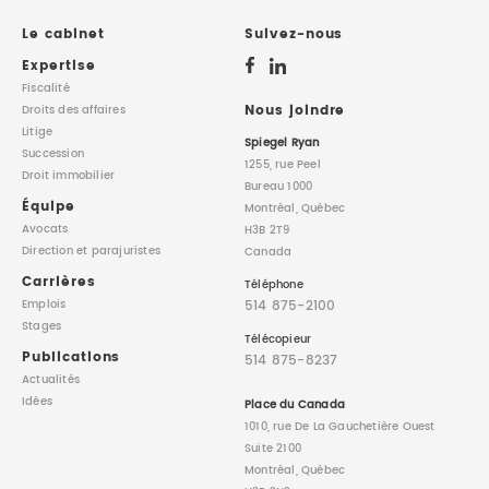
Le cabinet
Suivez-nous
Expertise
Fiscalité
Nous joindre
Droits des affaires
Litige
Spiegel Ryan
Succession
1255, rue Peel
Droit immobilier
Bureau 1000
Équipe
Montréal, Québec
Avocats
H3B 2T9
Direction
et parajuristes
Canada
Carrières
Téléphone
514 875-2100
Emplois
Stages
Télécopieur
Publications
514 875-8237
Actualités
Idées
Place du Canada
1010, rue De La Gauchetière Ouest
Suite 2100
Montréal, Québec