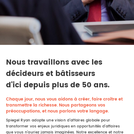
DROIT IMMOBILIER
STAGES
CONTACTEZ-NOUS
PROPRIÉTÉ INTELLECTUELLE
DROIT DE LA FAMILLE
Nous travaillons avec les
décideurs et bâtisseurs
d'ici depuis plus de 50 ans.
Chaque jour, nous vous aidons à créer, faire croître et
transmettre la richesse. Nous partageons vos
préoccupations, et nous parlons votre langage.
Spiegel Ryan adopte une vision d’affaires globale pour
transformer vos enjeux juridiques en opportunités d’affaires
que vous n’auriez jamais imaginées. Notre excellence et notre