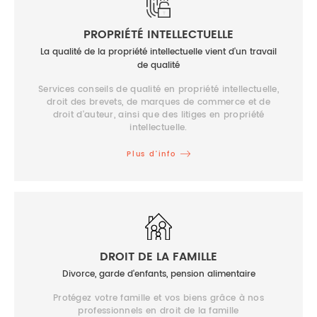
PROPRIÉTÉ INTELLECTUELLE
La qualité de la propriété intellectuelle vient d'un travail
de qualité
Services conseils de qualité en propriété intellectuelle,
droit des brevets, de marques de commerce et de
droit d'auteur, ainsi que des litiges en propriété
intellectuelle.
Plus d’info
DROIT DE LA FAMILLE
Divorce, garde d'enfants, pension alimentaire
Protégez votre famille et vos biens grâce à nos
professionnels en droit de la famille