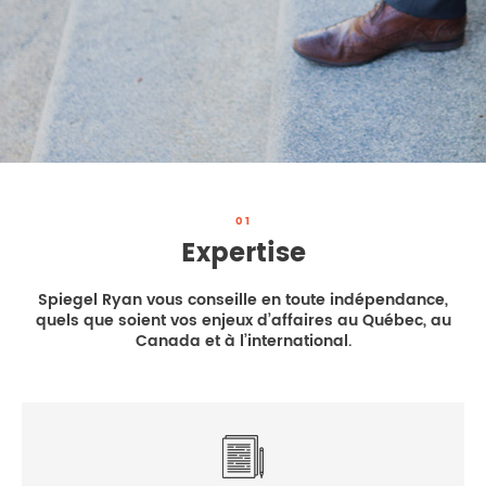
DROIT IMMOBILIER
STAGES
CONTACTEZ-NOUS
PROPRIÉTÉ INTELLECTUELLE
DROIT DE LA FAMILLE
01
Expertise
Spiegel Ryan vous conseille en toute indépendance,
quels que soient vos enjeux d’affaires au Québec, au
Canada et à l’international.