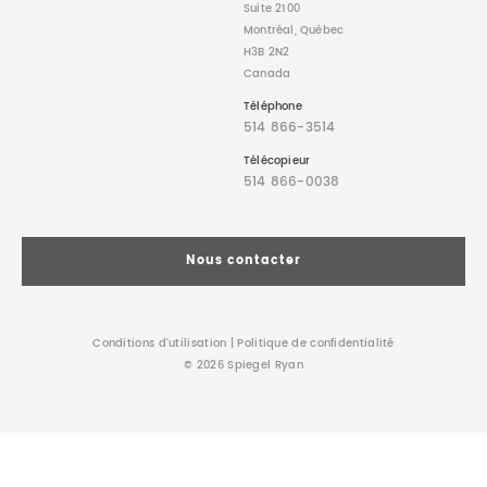
Suite 2100
Montréal, Québec
H3B 2N2
Canada
Téléphone
514 866-3514
Télécopieur
514 866-0038
Nous contacter
Conditions d’utilisation
|
Politique de confidentialité
© 2026 Spiegel Ryan