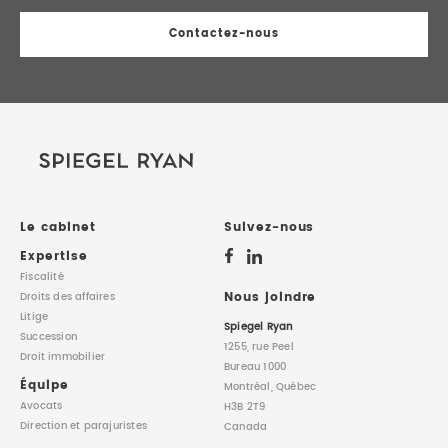
Contactez-nous
Le cabinet
Suivez-nous
Expertise
Fiscalité
Nous joindre
Droits des affaires
Litige
Spiegel Ryan
Succession
1255, rue Peel
Droit immobilier
Bureau 1000
Équipe
Montréal, Québec
Avocats
H3B 2T9
Direction
et parajuristes
Canada