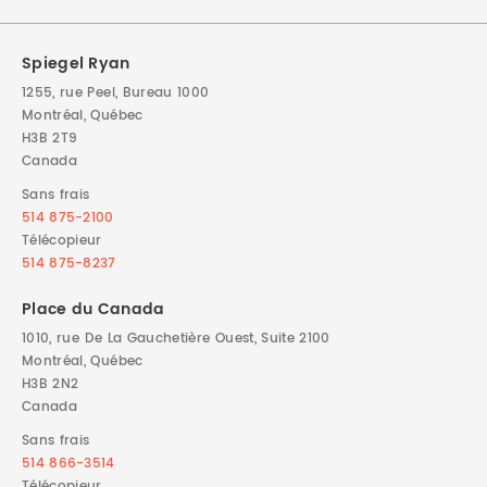
DROIT IMMOBILIER
STAGES
CONTACTEZ-NOUS
Spiegel Ryan
PROPRIÉTÉ INTELLECTUELLE
1255, rue Peel, Bureau 1000
Montréal, Québec
H3B 2T9
DROIT DE LA FAMILLE
Canada
Sans frais
514 875-2100
Télécopieur
514 875-8237
Place du Canada
1010, rue De La Gauchetière Ouest, Suite 2100
Montréal, Québec
H3B 2N2
Canada
Sans frais
514 866-3514
Télécopieur