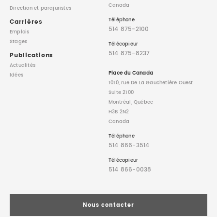
Canada
Direction
et parajuristes
Téléphone
Carrières
514 875-2100
Emplois
Stages
Télécopieur
514 875-8237
Publications
Actualités
Place du Canada
Idées
1010, rue De La Gauchetière Ouest
Suite 2100
Montréal, Québec
H3B 2N2
Canada
Téléphone
514 866-3514
Télécopieur
514 866-0038
Nous contacter