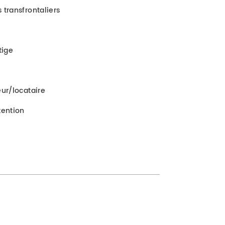
 transfrontaliers
tige
eur/locataire
tention