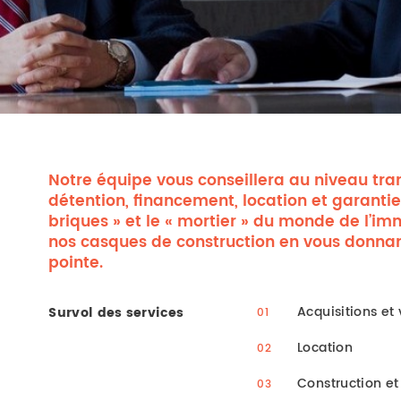
Notre équipe vous conseillera au niveau tran
détention, financement, location et garantie
briques » et le « mortier » du monde de l’im
nos casques de construction en vous donnan
pointe.
Acquisitions et
Survol des services
Location
Construction e