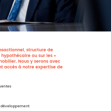
sactionnel, structure de
 hypothécaire ou sur les «
mobilier. Nous y serons avec
t accès à notre expertise de
 ventes
t développement