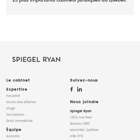
25 plus importants cabinets juridiques du Québec
Le cabinet
Suivez-nous
Expertise
Fiscalité
Nous joindre
Droits des affaires
Litige
Spiegel Ryan
Succession
1255, rue Peel
Droit immobilier
Bureau 1000
Équipe
Montréal, Québec
Avocats
H3B 2T9