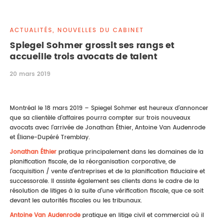
DROIT IMMOBILIER
STAGES
CONTACTEZ-NOUS
ACTUALITÉS, NOUVELLES DU CABINET
PROPRIÉTÉ INTELLECTUELLE
Spiegel Sohmer grossit ses rangs et
accueille trois avocats de talent
DROIT DE LA FAMILLE
20 mars 2019
Montréal le 18 mars 2019 – Spiegel Sohmer est heureux d’annoncer
que sa clientèle d’affaires pourra compter sur trois nouveaux
avocats avec l’arrivée de Jonathan Éthier, Antoine Van Audenrode
et Éliane-Dupéré Tremblay.
Jonathan Éthier
pratique principalement dans les domaines de la
planification fiscale, de la réorganisation corporative, de
l’acquisition / vente d’entreprises et de la planification fiduciaire et
successorale. Il assiste également ses clients dans le cadre de la
résolution de litiges à la suite d’une vérification fiscale, que ce soit
devant les autorités fiscales ou les tribunaux.
Antoine Van Audenrode
pratique en litige civil et commercial où il