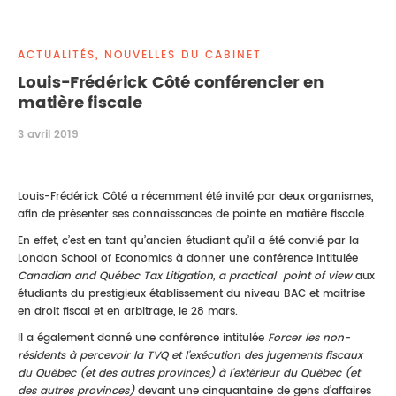
DROIT IMMOBILIER
STAGES
CONTACTEZ-NOUS
ACTUALITÉS, NOUVELLES DU CABINET
PROPRIÉTÉ INTELLECTUELLE
Louis-Frédérick Côté conférencier en
matière fiscale
DROIT DE LA FAMILLE
3 avril 2019
Louis-Frédérick Côté a récemment été invité par deux organismes,
afin de présenter ses connaissances de pointe en matière fiscale.
En effet, c’est en tant qu’ancien étudiant qu’il a été convié par la
London School of Economics à donner une conférence intitulée
Canadian and Québec Tax Litigation, a practical point of view
aux
étudiants du prestigieux établissement du niveau BAC et maitrise
en droit fiscal et en arbitrage, le 28 mars.
Il a également donné une conférence intitulée
Forcer les non-
résidents à percevoir la TVQ et l’exécution des jugements fiscaux
du Québec (et des autres provinces) à l’extérieur du Québec (et
des autres provinces)
devant une cinquantaine de gens d’affaires