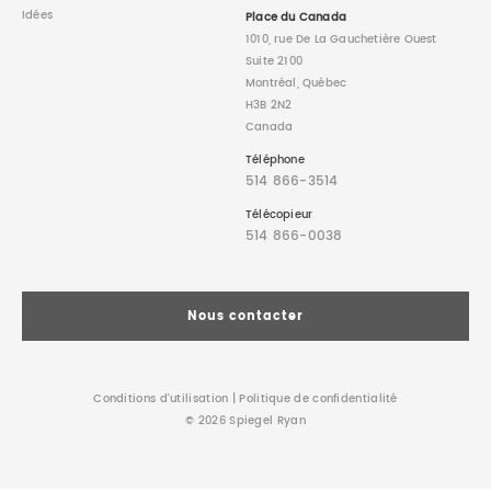
Idées
Place du Canada
1010, rue De La Gauchetière Ouest
Suite 2100
Montréal, Québec
H3B 2N2
Canada
Téléphone
514 866-3514
Télécopieur
514 866-0038
Nous contacter
Conditions d’utilisation
|
Politique de confidentialité
© 2026 Spiegel Ryan