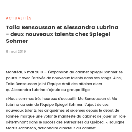
DROIT IMMOBILIER
STAGES
CONTACTEZ-NOUS
ACTUALITÉS
PROPRIÉTÉ INTELLECTUELLE
Talia Bensoussan et Alessandra Lubrina
- deux nouveaux talents chez Spiegel
DROIT DE LA FAMILLE
Sohmer
6 mai 2019
Montréal, 6 mai 2019 – L’expansion du cabinet Spiegel Sohmer se
poursuit avec l’arrivée de nouveaux talents dans ses rangs. Ainsi,
Talia Bensoussan joint l’équipe droit des affaires alors
qu’Alessandra Lubrina s’ajoute au groupe litige.
« Nous sommes très heureux d’accueillir Me Bensoussan et Me
Lubrina au sein de l’équipe Spiegel Sohmer. L’ajout de ces
nouveaux talents, les cinquièmes et sixièmes depuis le début de
l’année, marque une volonté manifeste du cabinet de jouer un rôle
déterminant dans le succès des entreprises du Québec. », souligne
Morris Jacobson, actionnaire directeur du cabinet.