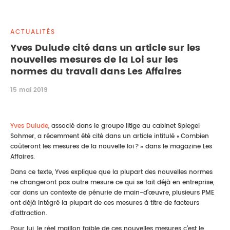
DROIT IMMOBILIER
STAGES
CONTACTEZ-NOUS
ACTUALITÉS
PROPRIÉTÉ INTELLECTUELLE
Yves Dulude cité dans un article sur les
nouvelles mesures de la Loi sur les
DROIT DE LA FAMILLE
normes du travail dans Les Affaires
15 mai 2019
Yves Dulude
, associé dans le groupe litige au cabinet Spiegel
Sohmer, a récemment été cité dans un article intitulé « Combien
coûteront les mesures de la nouvelle loi ? » dans le magazine Les
Affaires.
Dans ce texte, Yves explique que la plupart des nouvelles normes
ne changeront pas outre mesure ce qui se fait déjà en entreprise,
car dans un contexte de pénurie de main-d’œuvre, plusieurs PME
ont déjà intégré la plupart de ces mesures à titre de facteurs
d’attraction.
Pour lui, le réel maillon faible de ces nouvelles mesures c’est le