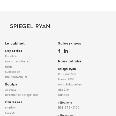
Le cabinet
Suivez-nous
Expertise
Fiscalité
Nous joindre
Droits des affaires
Litige
Spiegel Ryan
Succession
1255, rue Peel
Droit immobilier
Bureau 1000
Équipe
Montréal, Québec
Avocats
H3B 2T9
Direction
et parajuristes
Canada
Carrières
Téléphone
514 875-2100
Emplois
Stages
Télécopieur