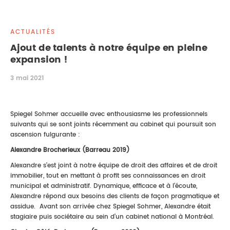
DROIT IMMOBILIER
STAGES
CONTACTEZ-NOUS
ACTUALITÉS
PROPRIÉTÉ INTELLECTUELLE
Ajout de talents à notre équipe en pleine
expansion !
DROIT DE LA FAMILLE
3 mai 2021
Spiegel Sohmer accueille avec enthousiasme les professionnels
suivants qui se sont joints récemment au cabinet qui poursuit son
ascension fulgurante :
Alexandre Brocherieux (Barreau 2019)
Alexandre s’est joint à notre équipe de droit des affaires et de droit
immobilier, tout en mettant à profit ses connaissances en droit
municipal et administratif. Dynamique, efficace et à l’écoute,
Alexandre répond aux besoins des clients de façon pragmatique et
assidue. Avant son arrivée chez Spiegel Sohmer, Alexandre était
stagiaire puis sociétaire au sein d’un cabinet national à Montréal.