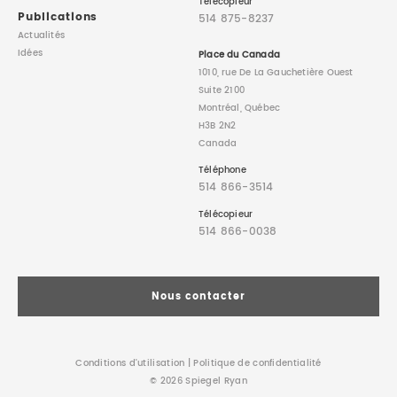
Télécopieur
Publications
514 875-8237
Actualités
Idées
Place du Canada
1010, rue De La Gauchetière Ouest
Suite 2100
Montréal, Québec
H3B 2N2
Canada
Téléphone
514 866-3514
Télécopieur
514 866-0038
Nous contacter
Conditions d’utilisation
|
Politique de confidentialité
© 2026 Spiegel Ryan