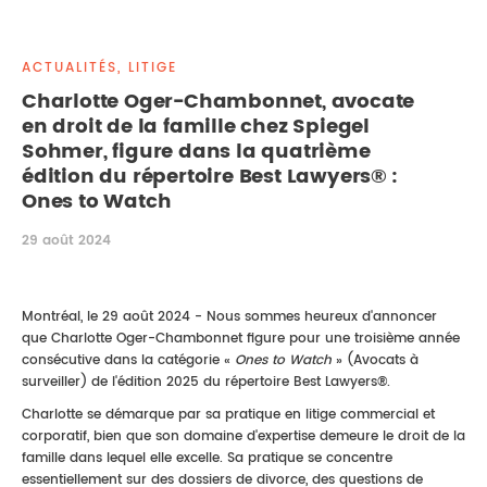
DROIT IMMOBILIER
STAGES
CONTACTEZ-NOUS
ACTUALITÉS, LITIGE
PROPRIÉTÉ INTELLECTUELLE
Charlotte Oger-Chambonnet, avocate
en droit de la famille chez Spiegel
DROIT DE LA FAMILLE
Sohmer, figure dans la quatrième
édition du répertoire Best Lawyers® :
Ones to Watch
29 août 2024
Montréal, le 29 août 2024 - Nous sommes heureux d'annoncer
que Charlotte Oger-Chambonnet figure pour une troisième année
consécutive dans la catégorie «
Ones to Watch
» (Avocats à
surveiller) de l'édition 2025 du répertoire Best Lawyers®.
Charlotte se démarque par sa pratique en litige commercial et
corporatif, bien que son domaine d'expertise demeure le droit de la
famille dans lequel elle excelle. Sa pratique se concentre
essentiellement sur des dossiers de divorce, des questions de