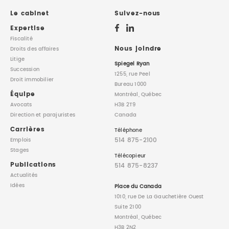
Le cabinet
Suivez-nous
Expertise
Fiscalité
Nous joindre
Droits des affaires
Litige
Spiegel Ryan
Succession
1255, rue Peel
Droit immobilier
Bureau 1000
Équipe
Montréal, Québec
Avocats
H3B 2T9
Direction
et parajuristes
Canada
Carrières
Téléphone
514 875-2100
Emplois
Stages
Télécopieur
Publications
514 875-8237
Actualités
Idées
Place du Canada
1010, rue De La Gauchetière Ouest
Suite 2100
Montréal, Québec
H3B 2N2