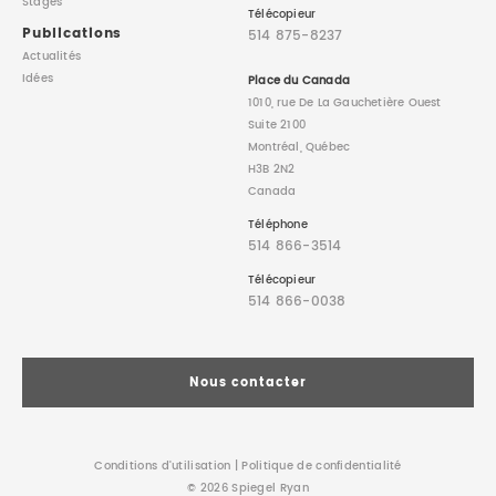
Stages
Télécopieur
Publications
514 875-8237
Actualités
Idées
Place du Canada
1010, rue De La Gauchetière Ouest
Suite 2100
Montréal, Québec
H3B 2N2
Canada
Téléphone
514 866-3514
Télécopieur
514 866-0038
Nous contacter
Conditions d’utilisation
|
Politique de confidentialité
© 2026 Spiegel Ryan