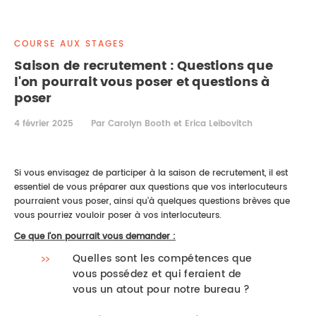
DROIT IMMOBILIER
STAGES
CONTACTEZ-NOUS
COURSE AUX STAGES
PROPRIÉTÉ INTELLECTUELLE
Saison de recrutement : Questions que
l'on pourrait vous poser et questions à
DROIT DE LA FAMILLE
poser
4 février 2025
Par Carolyn Booth et Erica Leibovitch
Si vous envisagez de participer à la saison de recrutement, il est
essentiel de vous préparer aux questions que vos interlocuteurs
pourraient vous poser, ainsi qu'à quelques questions brèves que
vous pourriez vouloir poser à vos interlocuteurs.
Ce que l'on pourrait vous demander :
Quelles sont les compétences que
vous possédez et qui feraient de
vous un atout pour notre bureau ?