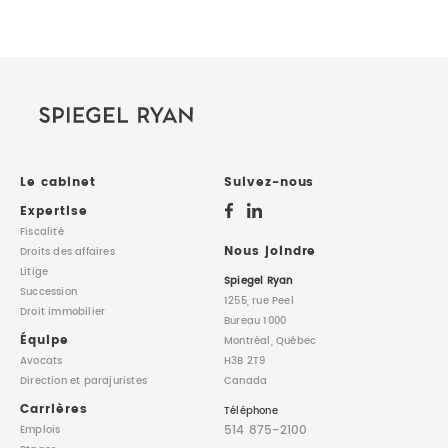
Le cabinet
Suivez-nous
Expertise
Fiscalité
Nous joindre
Droits des affaires
Litige
Spiegel Ryan
Succession
1255, rue Peel
Droit immobilier
Bureau 1000
Équipe
Montréal, Québec
Avocats
H3B 2T9
Direction
et parajuristes
Canada
Carrières
Téléphone
514 875-2100
Emplois