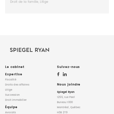
Droit de la famille, Litige
Le cabinet
Suivez-nous
Expertise
Fiscalité
Nous joindre
Droits des affaires
Litige
Spiegel Ryan
Succession
1255, rue Peel
Droit immobilier
Bureau 1000
Équipe
Montréal, Québec
Avocats
H3B 2T9