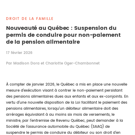
DROIT IMMOBILIER
STAGES
CONTACTEZ-NOUS
DROIT DE LA FAMILLE
PROPRIÉTÉ INTELLECTUELLE
Nouveauté au Québec : Suspension du
permis de conduire pour non-paiement
DROIT DE LA FAMILLE
de la pension alimentaire
17 février 2026
Par Madison Dora et Charlotte Oger-Chambonnet
À compter de janvier 2026, le Québec a mis en place une nouvelle
mesure d’exécution visant à contrer le non-paiement persistant
des pensions alimentaires dues aux enfants et aux ex-conjoints. En
vertu d’une nouvelle disposition de la Loi facilitant le paiement des
pensions alimentaires, lorsqu’un débiteur alimentaire doit des
arrérages équivalant à au moins six mois de versements, le
ministre, par l’entremise de Revenu Québec, peut demander à la
Société de l’assurance automobile du Québec (SAAQ) de
suspendre le permis de conduire du débiteur ou son droit d’en