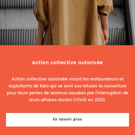
DROIT IMMOBILIER
STAGES
CONTACTEZ-NOUS
PROPRIÉTÉ INTELLECTUELLE
DROIT DE LA FAMILLE
Action collective autorisée
Action collective autorisée visant les restaurateurs et
exploitants de bars qui se sont vus refuser la couverture
pour leurs pertes de revenus causées par l’interruption de
leurs affaires durant COVID en 2020.
En savoir plus