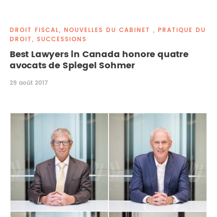
DROIT IMMOBILIER
STAGES
CONTACTEZ-NOUS
DROIT FISCAL, NOUVELLES DU CABINET , PRATIQUE DU
PROPRIÉTÉ INTELLECTUELLE
DROIT, SUCCESSIONS
Best Lawyers in Canada honore quatre
DROIT DE LA FAMILLE
avocats de Spiegel Sohmer
29 août 2017