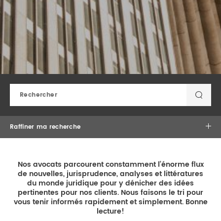
DROIT IMMOBILIER
STAGES
CONTACTEZ-NOUS
PROPRIÉTÉ INTELLECTUELLE
DROIT DE LA FAMILLE
Raffiner ma recherche
×
×
Pratique du droit
Nos avocats parcourent constamment l’énorme flux
de nouvelles, jurisprudence, analyses et littératures
du monde juridique pour y dénicher des idées
pertinentes pour nos clients. Nous faisons le tri pour
vous tenir informés rapidement et simplement. Bonne
lecture!