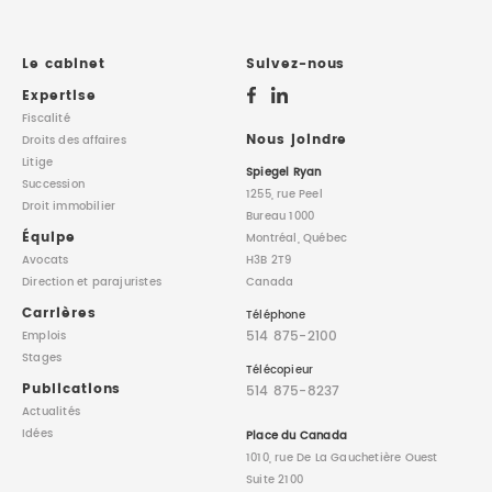
Le cabinet
Suivez-nous
Expertise
Fiscalité
Nous joindre
Droits des affaires
Litige
Spiegel Ryan
Succession
1255, rue Peel
Droit immobilier
Bureau 1000
Équipe
Montréal, Québec
Avocats
H3B 2T9
Direction
et parajuristes
Canada
Carrières
Téléphone
514 875-2100
Emplois
Stages
Télécopieur
Publications
514 875-8237
Actualités
Idées
Place du Canada
1010, rue De La Gauchetière Ouest
Suite 2100