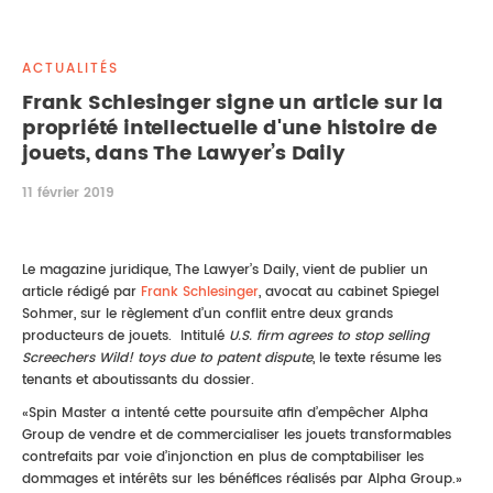
DROIT IMMOBILIER
STAGES
CONTACTEZ-NOUS
ACTUALITÉS
PROPRIÉTÉ INTELLECTUELLE
Frank Schlesinger signe un article sur la
propriété intellectuelle d'une histoire de
DROIT DE LA FAMILLE
jouets, dans The Lawyer’s Daily
11 février 2019
Le magazine juridique, The Lawyer’s Daily, vient de publier un
article rédigé par
Frank Schlesinger
, avocat au cabinet Spiegel
Sohmer, sur le règlement d’un conflit entre deux grands
producteurs de jouets. Intitulé
U.S. firm agrees to stop selling
Screechers Wild! toys due to patent dispute
, le texte résume les
tenants et aboutissants du dossier.
«Spin Master a intenté cette poursuite afin d’empêcher Alpha
Group de vendre et de commercialiser les jouets transformables
contrefaits par voie d’injonction en plus de comptabiliser les
dommages et intérêts sur les bénéfices réalisés par Alpha Group.»