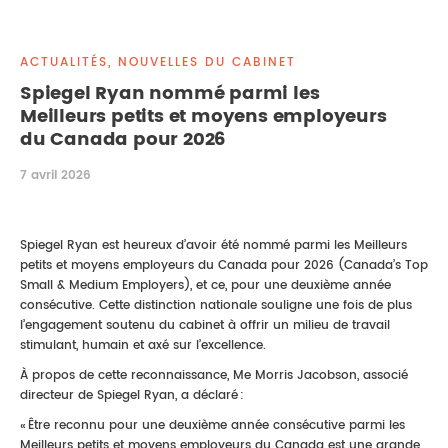
DROIT IMMOBILIER
STAGES
CONTACTEZ-NOUS
ACTUALITÉS, NOUVELLES DU CABINET
PROPRIÉTÉ INTELLECTUELLE
Spiegel Ryan nommé parmi les
Meilleurs petits et moyens employeurs
DROIT DE LA FAMILLE
du Canada pour 2026
7 avril 2026
Spiegel Ryan est heureux d’avoir été nommé parmi les Meilleurs
petits et moyens employeurs du Canada pour 2026 (Canada’s Top
Small & Medium Employers), et ce, pour une deuxième année
consécutive. Cette distinction nationale souligne une fois de plus
l’engagement soutenu du cabinet à offrir un milieu de travail
stimulant, humain et axé sur l’excellence.
À propos de cette reconnaissance, Me Morris Jacobson, associé
directeur de Spiegel Ryan, a déclaré :
« Être reconnu pour une deuxième année consécutive parmi les
Meilleurs petits et moyens employeurs du Canada est une grande