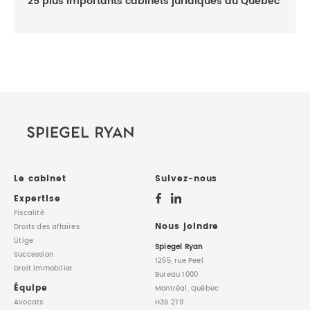
25 plus importants cabinets juridiques du Québec
Le cabinet
Suivez-nous
Expertise
Fiscalité
Nous joindre
Droits des affaires
Litige
Spiegel Ryan
Succession
1255, rue Peel
Droit immobilier
Bureau 1000
Équipe
Montréal, Québec
Avocats
H3B 2T9