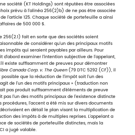
me société (KT Holdings) sont réputées être associées
le choix prévu à l'alinéa 256(2)b) de ne pas être associée
 de l'article 125. Chaque société de portefeuille a ainsi
affaires de 500 000 $.
256(2.1) fait en sorte que des sociétés soient
t raisonnable de considérer qu'un des principaux motifs
les impôts qui seraient payables par ailleurs. Pour
it d'abord examiner l'intention subjective de l'appelant,
 s'il existe suffisamment de preuves pour démontrer
ibre Canada Corp. v. The Queen
(79 DTC 5292 (CF)), il
t possible que la réduction de l'impôt soit l'un des
s'agit de l'un des motifs principaux » (traduction non
'avait pas produit suffisamment d'éléments de preuve
t pas l'un des motifs principaux de l'existence distincte
es procédures, l'accent a été mis sur divers documents
crivaient en détail le plan visant la multiplication de
ction des impôts à de multiples reprises. L'appelant a
tence de sociétés de portefeuille distinctes, mais la
CCI a jugé valable.