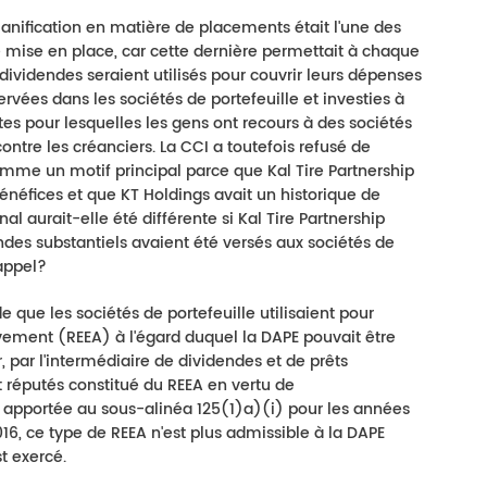
planification en matière de placements était l'une des
se mise en place, car cette dernière permettait à chaque
dividendes seraient utilisés pour couvrir leurs dépenses
rvées dans les sociétés de portefeuille et investies à
ntes pour lesquelles les gens ont recours à des sociétés
contre les créanciers. La CCI a toutefois refusé de
omme un motif principal parce que Kal Tire Partnership
bénéfices et que KT Holdings avait un historique de
al aurait-elle été différente si Kal Tire Partnership
dendes substantiels avaient été versés aux sociétés de
'appel?
 que les sociétés de portefeuille utilisaient pour
ivement (REEA) à l'égard duquel la DAPE pouvait être
 par l'intermédiaire de dividendes et de prêts
nt réputés constitué du REEA en vertu de
on apportée au sous-alinéa 125(1)a)(i) pour les années
6, ce type de REEA n'est plus admissible à la DAPE
st exercé.