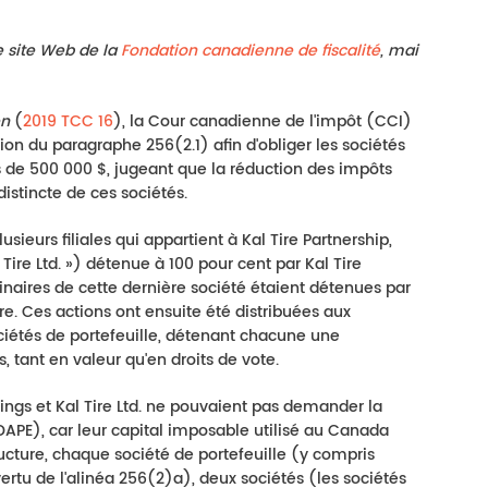
le site Web de la
Fondation canadienne de fiscalité
, mai
en
(
2019 TCC 16
), la Cour canadienne de l'impôt (CCI)
ion du paragraphe 256(2.1) afin d'obliger les sociétés
s de 500 000 $, jugeant que la réduction des impôts
 distincte de ces sociétés.
sieurs filiales qui appartient à Kal Tire Partnership,
 Tire Ltd. ») détenue à 100 pour cent par Kal Tire
dinaires de cette dernière société étaient détenues par
ire. Ces actions ont ensuite été distribuées aux
ociétés de portefeuille, détenant chacune une
, tant en valeur qu'en droits de vote.
dings et Kal Tire Ltd. ne pouvaient pas demander la
DAPE), car leur capital imposable utilisé au Canada
ructure, chaque société de portefeuille (y compris
vertu de l'alinéa 256(2)a), deux sociétés (les sociétés