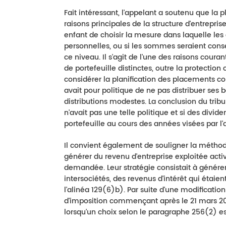
Fait intéressant, l'appelant a soutenu que la 
raisons principales de la structure d'entrepri
enfant de choisir la mesure dans laquelle les 
personnelles, ou si les sommes seraient conse
ce niveau. Il s'agit de l'une des raisons coura
de portefeuille distinctes, outre la protection 
considérer la planification des placements c
avait pour politique de ne pas distribuer ses 
distributions modestes. La conclusion du tribun
n'avait pas une telle politique et si des divi
portefeuille au cours des années visées par l
Il convient également de souligner la méthode
générer du revenu d'entreprise exploitée act
demandée. Leur stratégie consistait à générer,
intersociétés, des revenus d'intérêt qui étaie
l'alinéa 129(6)b). Par suite d'une modificati
d'imposition commençant après le 21 mars 201
lorsqu'un choix selon le paragraphe 256(2) e