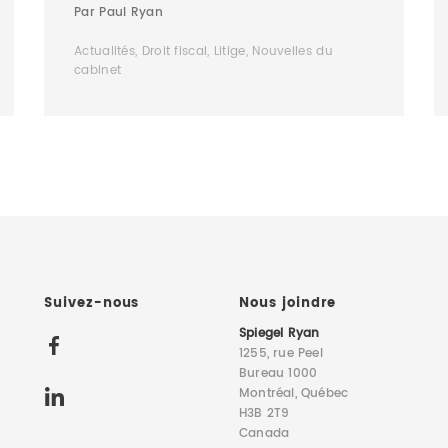
Par Paul Ryan
Actualités, Droit fiscal, Litige, Nouvelles du
cabinet
Suivez-nous
Nous joindre
Spiegel Ryan
1255, rue Peel
Bureau 1000
Montréal, Québec
H3B 2T9
Canada