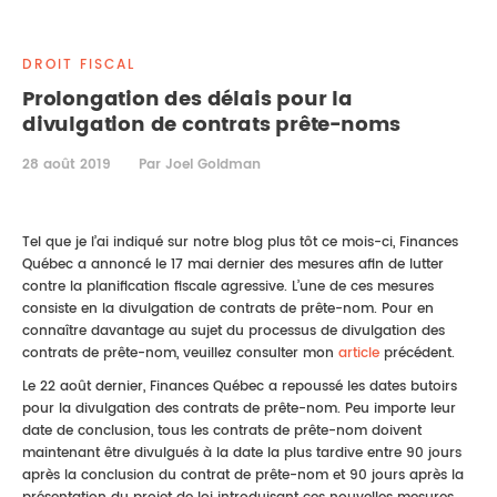
DROIT IMMOBILIER
STAGES
CONTACTEZ-NOUS
DROIT FISCAL
PROPRIÉTÉ INTELLECTUELLE
Prolongation des délais pour la
divulgation de contrats prête-noms
DROIT DE LA FAMILLE
28 août 2019
Par Joel Goldman
Tel que je l’ai indiqué sur notre blog plus tôt ce mois-ci, Finances
Québec a annoncé le 17 mai dernier des mesures afin de lutter
contre la planification fiscale agressive. L’une de ces mesures
consiste en la divulgation de contrats de prête-nom. Pour en
connaître davantage au sujet du processus de divulgation des
contrats de prête-nom, veuillez consulter mon
article
précédent.
Le 22 août dernier, Finances Québec a repoussé les dates butoirs
pour la divulgation des contrats de prête-nom. Peu importe leur
date de conclusion, tous les contrats de prête-nom doivent
maintenant être divulgués à la date la plus tardive entre 90 jours
après la conclusion du contrat de prête-nom et 90 jours après la