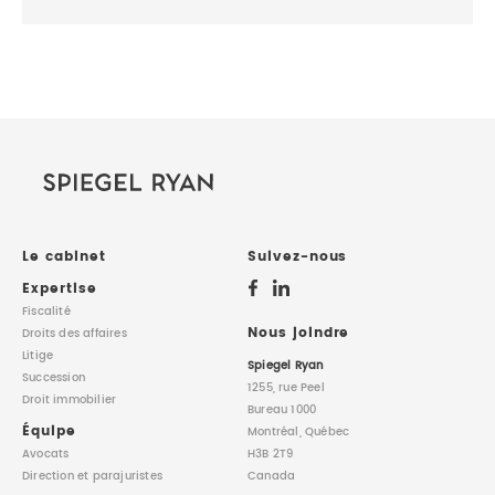
Le cabinet
Suivez-nous
Expertise
Fiscalité
Nous joindre
Droits des affaires
Litige
Spiegel Ryan
Succession
1255, rue Peel
Droit immobilier
Bureau 1000
Équipe
Montréal, Québec
Avocats
H3B 2T9
Direction
et parajuristes
Canada