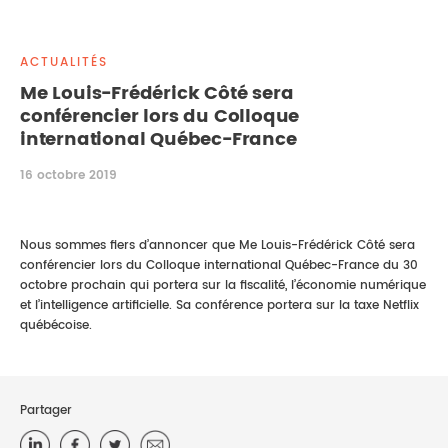
DROIT IMMOBILIER
STAGES
CONTACTEZ-NOUS
ACTUALITÉS
PROPRIÉTÉ INTELLECTUELLE
Me Louis-Frédérick Côté sera
conférencier lors du Colloque
DROIT DE LA FAMILLE
international Québec-France
16 octobre 2019
Nous sommes fiers d’annoncer que Me Louis-Frédérick Côté sera
conférencier lors du Colloque international Québec-France du 30
octobre prochain qui portera sur la fiscalité, l’économie numérique
et l’intelligence artificielle. Sa conférence portera sur la taxe Netflix
québécoise.
Partager