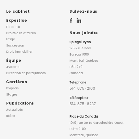
DROIT IMMOBILIER
STAGES
CONTACTEZ-NOUS
Le cabinet
Suivez-nous
Expertise
PROPRIÉTÉ INTELLECTUELLE
Fiscalité
Nous joindre
Droits des affaires
Litige
DROIT DE LA FAMILLE
Spiegel Ryan
Succession
1255, rue Peel
Droit immobilier
Bureau 1000
Équipe
Montréal, Québec
Avocats
H3B 2T9
Direction
et parajuristes
Canada
Carrières
Téléphone
514 875-2100
Emplois
Stages
Télécopieur
Publications
514 875-8237
Actualités
Idées
Place du Canada
1010, rue De La Gauchetière Ouest
Suite 2100
Montréal, Québec