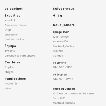
DROIT IMMOBILIER
STAGES
CONTACTEZ-NOUS
Le cabinet
Suivez-nous
Expertise
PROPRIÉTÉ INTELLECTUELLE
Fiscalité
Nous joindre
Droits des affaires
Litige
DROIT DE LA FAMILLE
Spiegel Ryan
Succession
1255, rue Peel
Droit immobilier
Bureau 1000
Équipe
Montréal, Québec
Avocats
H3B 2T9
Direction
et parajuristes
Canada
Carrières
Téléphone
514 875-2100
Emplois
Stages
Télécopieur
Publications
514 875-8237
Actualités
Idées
Place du Canada
1010, rue De La Gauchetière Ouest
Suite 2100
Montréal, Québec