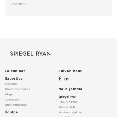
Droit fiscal
Le cabinet
Suivez-nous
Expertise
Fiscalité
Nous joindre
Droits des affaires
Litige
Spiegel Ryan
Succession
1255, rue Peel
Droit immobilier
Bureau 1000
Équipe
Montréal, Québec