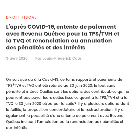
DROIT IMMOBILIER
STAGES
CONTACTEZ-NOUS
DROIT FISCAL
PROPRIÉTÉ INTELLECTUELLE
L’après COVID-19, entente de paiement
avec Revenu Québec pour la TPS/TVH et
DROIT DE LA FAMILLE
la TVQ et renonciation ou annulation
des pénalités et des intérêts
9 avril 2020
Par Louis-Frédérick Côté
On sait que dû à la Covid-19, certains rapports et paiements de
TPS/TVH et TVQ ont été retardé au 30 juin 2020, le tout sans
pénalité et intérêt. Quelles sont les options des contribuables qui ne
pourront pas payer leurs dettes fiscales quant à la TPS/TVH et à la
TVQ le 30 juin 2020 et/ou par la suite? Il y a plusieurs options, dont
la faillite, la proposition concordataire et la restructuration. Il y a
également la possibilité d’une entente de paiement avec Revenu
Québec incluant l’annulation ou la renonciation aux pénalités et
aux intérêts.