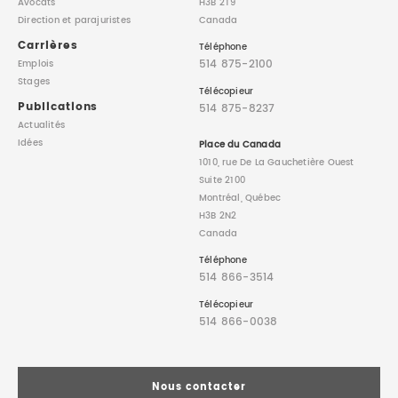
Avocats
H3B 2T9
Direction
et parajuristes
Canada
Carrières
Téléphone
514 875-2100
Emplois
Stages
Télécopieur
Publications
514 875-8237
Actualités
Idées
Place du Canada
1010, rue De La Gauchetière Ouest
Suite 2100
Montréal, Québec
H3B 2N2
Canada
Téléphone
514 866-3514
Télécopieur
514 866-0038
Nous contacter