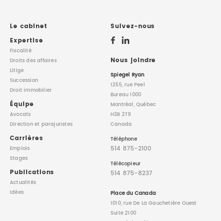
Le cabinet
Suivez-nous
Expertise
Fiscalité
Nous joindre
Droits des affaires
Litige
Spiegel Ryan
Succession
1255, rue Peel
Droit immobilier
Bureau 1000
Équipe
Montréal, Québec
Avocats
H3B 2T9
Direction
et parajuristes
Canada
Carrières
Téléphone
514 875-2100
Emplois
Stages
Télécopieur
Publications
514 875-8237
Actualités
Idées
Place du Canada
1010, rue De La Gauchetière Ouest
Suite 2100