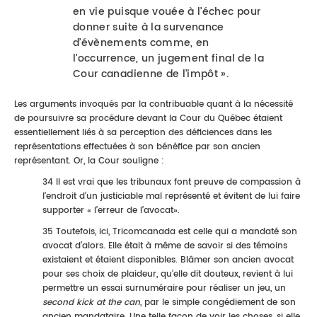
en vie puisque vouée à l’échec pour
donner suite à la survenance
d’évènements comme, en
l’occurrence, un jugement final de la
Cour canadienne de l’impôt ».
Les arguments invoqués par la contribuable quant à la nécessité
de poursuivre sa procédure devant la Cour du Québec étaient
essentiellement liés à sa perception des déficiences dans les
représentations effectuées à son bénéfice par son ancien
représentant. Or, la Cour souligne :
34 Il est vrai que les tribunaux font preuve de compassion à
l’endroit d’un justiciable mal représenté et évitent de lui faire
supporter « l’erreur de l’avocat».
35 Toutefois, ici, Tricomcanada est celle qui a mandaté son
avocat d’alors. Elle était à même de savoir si des témoins
existaient et étaient disponibles. Blâmer son ancien avocat
pour ses choix de plaideur, qu’elle dit douteux, revient à lui
permettre un essai surnuméraire pour réaliser un jeu, un
second kick at the can
, par le simple congédiement de son
ancien mandataire. Une telle façon de voir les choses, si elle