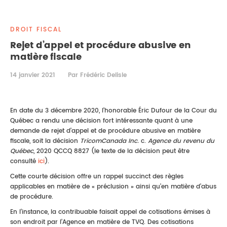
DROIT IMMOBILIER
STAGES
CONTACTEZ-NOUS
DROIT FISCAL
PROPRIÉTÉ INTELLECTUELLE
Rejet d’appel et procédure abusive en
matière fiscale
DROIT DE LA FAMILLE
14 janvier 2021
Par Frédéric Delisle
En date du 3 décembre 2020, l’honorable Éric Dufour de la Cour du
Québec a rendu une décision fort intéressante quant à une
demande de rejet d’appel et de procédure abusive en matière
fiscale, soit la décision
TricomCanada Inc.
c.
Agence du revenu du
Québec
, 2020 QCCQ 8827 (le texte de la décision peut être
consulté
ici
).
Cette courte décision offre un rappel succinct des règles
applicables en matière de « préclusion » ainsi qu’en matière d’abus
de procédure.
En l’instance, la contribuable faisait appel de cotisations émises à
son endroit par l’Agence en matière de TVQ. Des cotisations