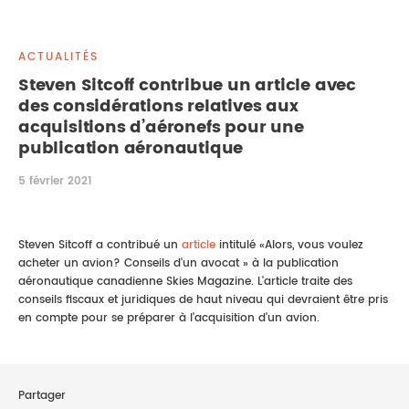
DROIT IMMOBILIER
STAGES
CONTACTEZ-NOUS
ACTUALITÉS
PROPRIÉTÉ INTELLECTUELLE
Steven Sitcoff contribue un article avec
des considérations relatives aux
DROIT DE LA FAMILLE
acquisitions d’aéronefs pour une
publication aéronautique
5 février 2021
Steven Sitcoff a contribué un
article
intitulé «Alors, vous voulez
acheter un avion? Conseils d'un avocat » à la publication
aéronautique canadienne Skies Magazine. L'article traite des
conseils fiscaux et juridiques de haut niveau qui devraient être pris
en compte pour se préparer à l'acquisition d'un avion.
Partager