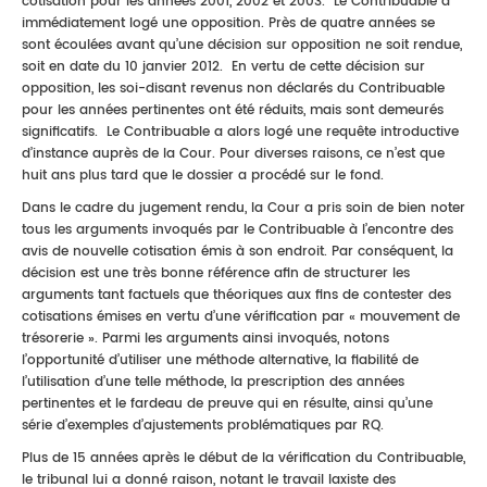
cotisation pour les années 2001, 2002 et 2003. Le Contribuable a
immédiatement logé une opposition. Près de quatre années se
sont écoulées avant qu’une décision sur opposition ne soit rendue,
soit en date du 10 janvier 2012. En vertu de cette décision sur
opposition, les soi-disant revenus non déclarés du Contribuable
pour les années pertinentes ont été réduits, mais sont demeurés
significatifs. Le Contribuable a alors logé une requête introductive
d’instance auprès de la Cour. Pour diverses raisons, ce n’est que
huit ans plus tard que le dossier a procédé sur le fond.
Dans le cadre du jugement rendu, la Cour a pris soin de bien noter
tous les arguments invoqués par le Contribuable à l’encontre des
avis de nouvelle cotisation émis à son endroit. Par conséquent, la
décision est une très bonne référence afin de structurer les
arguments tant factuels que théoriques aux fins de contester des
cotisations émises en vertu d’une vérification par « mouvement de
trésorerie ». Parmi les arguments ainsi invoqués, notons
l’opportunité d’utiliser une méthode alternative, la fiabilité de
l’utilisation d’une telle méthode, la prescription des années
pertinentes et le fardeau de preuve qui en résulte, ainsi qu’une
série d’exemples d’ajustements problématiques par RQ.
Plus de 15 années après le début de la vérification du Contribuable,
le tribunal lui a donné raison, notant le travail laxiste des