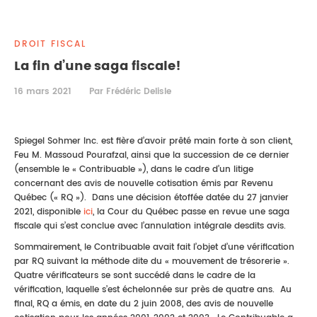
DROIT IMMOBILIER
STAGES
CONTACTEZ-NOUS
DROIT FISCAL
PROPRIÉTÉ INTELLECTUELLE
La fin d’une saga fiscale!
DROIT DE LA FAMILLE
16 mars 2021
Par Frédéric Delisle
Spiegel Sohmer Inc. est fière d’avoir prêté main forte à son client,
Feu M. Massoud Pourafzal, ainsi que la succession de ce dernier
(ensemble le « Contribuable »), dans le cadre d’un litige
concernant des avis de nouvelle cotisation émis par Revenu
Québec (« RQ »). Dans une décision étoffée datée du 27 janvier
2021, disponible
ici
, la Cour du Québec passe en revue une saga
fiscale qui s’est conclue avec l’annulation intégrale desdits avis.
Sommairement, le Contribuable avait fait l’objet d’une vérification
par RQ suivant la méthode dite du « mouvement de trésorerie ».
Quatre vérificateurs se sont succédé dans le cadre de la
vérification, laquelle s’est échelonnée sur près de quatre ans. Au
final, RQ a émis, en date du 2 juin 2008, des avis de nouvelle