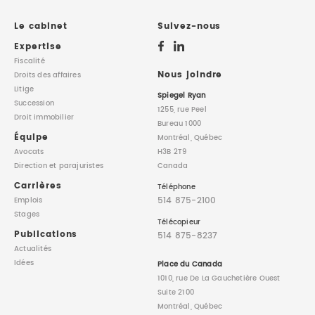
DROIT IMMOBILIER
STAGES
CONTACTEZ-NOUS
Le cabinet
Suivez-nous
Expertise
PROPRIÉTÉ INTELLECTUELLE
Fiscalité
Nous joindre
Droits des affaires
Litige
DROIT DE LA FAMILLE
Spiegel Ryan
Succession
1255, rue Peel
Droit immobilier
Bureau 1000
Équipe
Montréal, Québec
Avocats
H3B 2T9
Direction
et parajuristes
Canada
Carrières
Téléphone
514 875-2100
Emplois
Stages
Télécopieur
Publications
514 875-8237
Actualités
Idées
Place du Canada
1010, rue De La Gauchetière Ouest
Suite 2100
Montréal, Québec