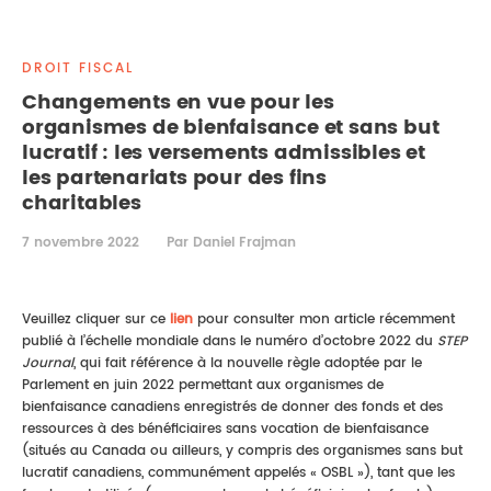
DROIT IMMOBILIER
STAGES
CONTACTEZ-NOUS
DROIT FISCAL
PROPRIÉTÉ INTELLECTUELLE
Changements en vue pour les
organismes de bienfaisance et sans but
DROIT DE LA FAMILLE
lucratif : les versements admissibles et
les partenariats pour des fins
charitables
7 novembre 2022
Par Daniel Frajman
Veuillez cliquer sur ce
lien
pour consulter mon article récemment
publié à l’échelle mondiale dans le numéro d’octobre 2022 du
STEP
Journal
, qui fait référence à la nouvelle règle adoptée par le
Parlement en juin 2022 permettant aux organismes de
bienfaisance canadiens enregistrés de donner des fonds et des
ressources à des bénéficiaires sans vocation de bienfaisance
(situés au Canada ou ailleurs, y compris des organismes sans but
lucratif canadiens, communément appelés « OSBL »), tant que les