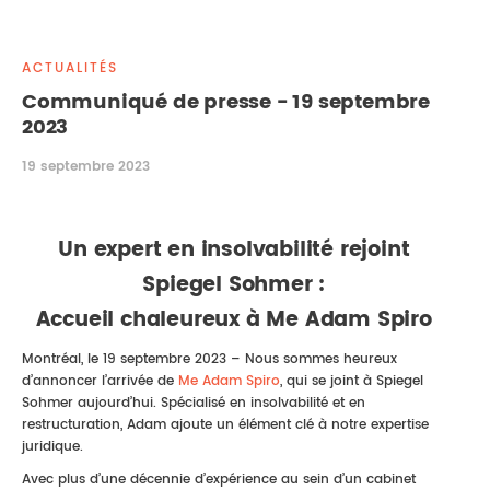
DROIT IMMOBILIER
STAGES
CONTACTEZ-NOUS
ACTUALITÉS
PROPRIÉTÉ INTELLECTUELLE
Communiqué de presse - 19 septembre
2023
DROIT DE LA FAMILLE
19 septembre 2023
Un expert en insolvabilité rejoint
Spiegel Sohmer :
Accueil chaleureux à Me Adam Spiro
Montréal, le 19 septembre 2023 – Nous sommes heureux
d’annoncer l’arrivée de
Me Adam Spiro
, qui se joint à Spiegel
Sohmer aujourd’hui. Spécialisé en insolvabilité et en
restructuration, Adam ajoute un élément clé à notre expertise
juridique.
Avec plus d’une décennie d’expérience au sein d’un cabinet