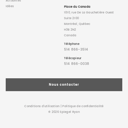
Actualités
Idées
Place du Canada
1010, rue De La Gauchetière Ouest
Suite 2100
Montréal, Québec
H3B 2N2
Canada
Téléphone
514 866-3514
Télécopieur
514 866-0038
Nous contacter
Conditions d’utilisation
|
Politique de confidentialité
© 2026 Spiegel Ryan