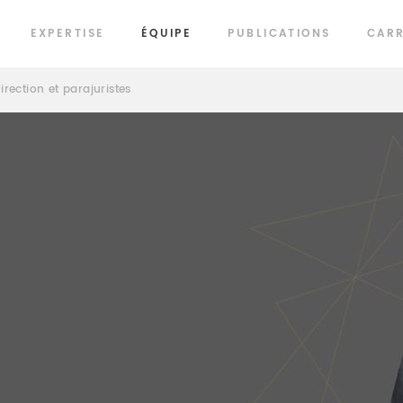
EXPERTISE
ÉQUIPE
PUBLICATIONS
CARR
irection et parajuristes