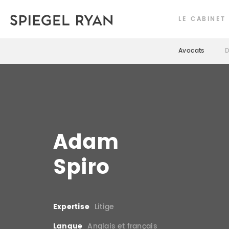
LE CABINET
Avocats
D
Adam
Spiro
Expertise
Litige
Langue
Anglais et français