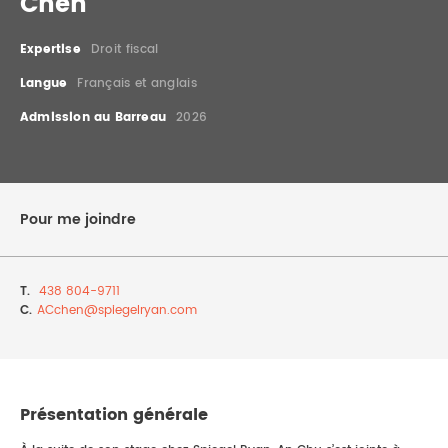
Chen
DROIT IMMOBILIER
STAGES
CONTACTEZ-NOUS
Expertise
Droit fiscal
PROPRIÉTÉ INTELLECTUELLE
Langue
Français et anglais
Admission au Barreau
2026
DROIT DE LA FAMILLE
Pour me joindre
T.
438 804-9711
C.
ACchen@
spiegelryan.com
Présentation générale