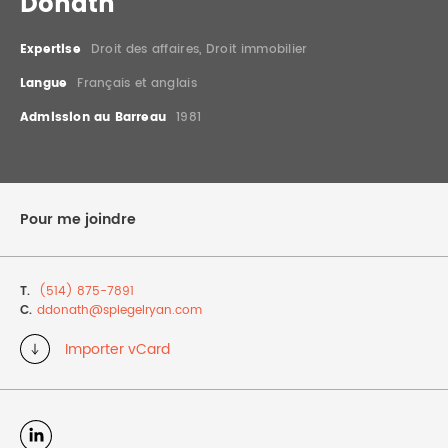
Donath
DROIT IMMOBILIER
STAGES
CONTACTEZ-NOUS
Expertise
Droit des affaires, Droit immobilier
PROPRIÉTÉ INTELLECTUELLE
Langue
Français et anglais
Admission au Barreau
1981
DROIT DE LA FAMILLE
Pour me joindre
T.
(514) 875-7891
C.
ddonath@
spiegelryan.com
Importer vCard