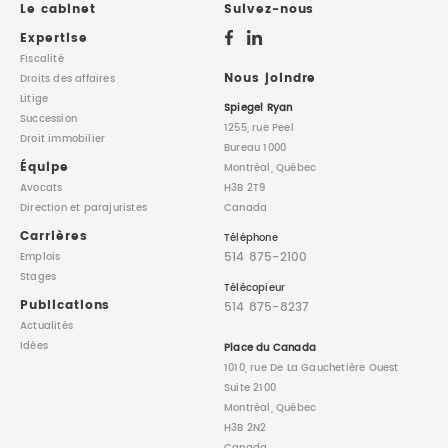
Le cabinet
Suivez-nous
Expertise
Fiscalité
Nous joindre
Droits des affaires
Litige
Spiegel Ryan
Succession
1255, rue Peel
Droit immobilier
Bureau 1000
Équipe
Montréal, Québec
Avocats
H3B 2T9
Direction
et parajuristes
Canada
Carrières
Téléphone
514 875-2100
Emplois
Stages
Télécopieur
Publications
514 875-8237
Actualités
Idées
Place du Canada
1010, rue De La Gauchetière Ouest
Suite 2100
Montréal, Québec
H3B 2N2