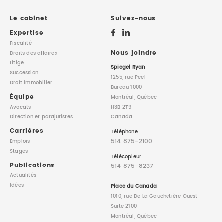
DROIT IMMOBILIER
STAGES
CONTACTEZ-NOUS
Le cabinet
Suivez-nous
Expertise
PROPRIÉTÉ INTELLECTUELLE
Fiscalité
Nous joindre
Droits des affaires
Litige
DROIT DE LA FAMILLE
Spiegel Ryan
Succession
1255, rue Peel
Droit immobilier
Bureau 1000
Équipe
Montréal, Québec
Avocats
H3B 2T9
Direction
et parajuristes
Canada
Carrières
Téléphone
514 875-2100
Emplois
Stages
Télécopieur
Publications
514 875-8237
Actualités
Idées
Place du Canada
1010, rue De La Gauchetière Ouest
Suite 2100
Montréal, Québec