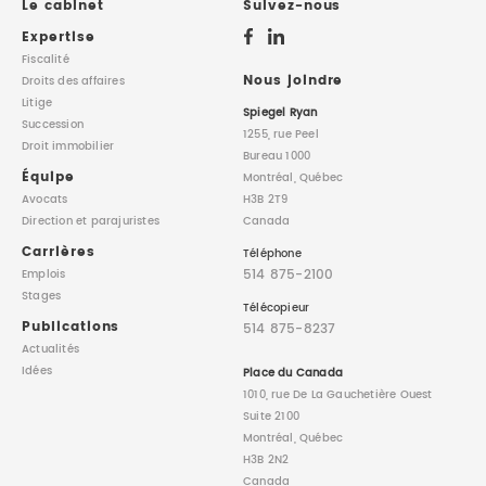
Le cabinet
Suivez-nous
Expertise
Fiscalité
Nous joindre
Droits des affaires
Litige
Spiegel Ryan
Succession
1255, rue Peel
Droit immobilier
Bureau 1000
Équipe
Montréal, Québec
Avocats
H3B 2T9
Direction
et parajuristes
Canada
Carrières
Téléphone
514 875-2100
Emplois
Stages
Télécopieur
Publications
514 875-8237
Actualités
Idées
Place du Canada
1010, rue De La Gauchetière Ouest
Suite 2100
Montréal, Québec
H3B 2N2
Canada