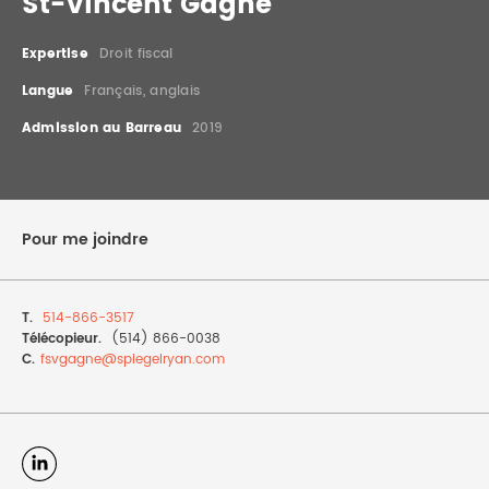
St-Vincent Gagné
DROIT IMMOBILIER
STAGES
CONTACTEZ-NOUS
Expertise
Droit fiscal
PROPRIÉTÉ INTELLECTUELLE
Langue
Français, anglais
Admission au Barreau
2019
DROIT DE LA FAMILLE
Pour me joindre
T.
514-866-3517
Télécopieur.
(514) 866-0038
C.
fsvgagne@
spiegelryan.com