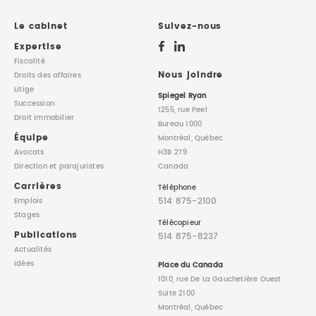
DROIT IMMOBILIER
STAGES
CONTACTEZ-NOUS
Le cabinet
Suivez-nous
Expertise
PROPRIÉTÉ INTELLECTUELLE
Fiscalité
Nous joindre
Droits des affaires
Litige
DROIT DE LA FAMILLE
Spiegel Ryan
Succession
1255, rue Peel
Droit immobilier
Bureau 1000
Équipe
Montréal, Québec
Avocats
H3B 2T9
Direction
et parajuristes
Canada
Carrières
Téléphone
514 875-2100
Emplois
Stages
Télécopieur
Publications
514 875-8237
Actualités
Idées
Place du Canada
1010, rue De La Gauchetière Ouest
Suite 2100
Montréal, Québec