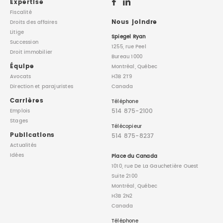
Expertise
Fiscalité
Nous joindre
Droits des affaires
Litige
Spiegel Ryan
Succession
1255, rue Peel
Droit immobilier
Bureau 1000
Équipe
Montréal, Québec
Avocats
H3B 2T9
Direction
et parajuristes
Canada
Carrières
Téléphone
514 875-2100
Emplois
Stages
Télécopieur
Publications
514 875-8237
Actualités
Idées
Place du Canada
1010, rue De La Gauchetière Ouest
Suite 2100
Montréal, Québec
H3B 2N2
Canada
Téléphone