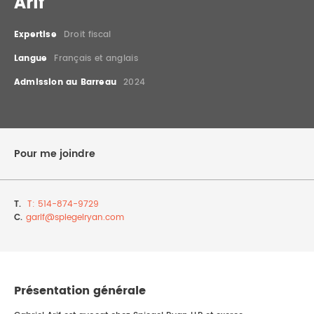
Arif
DROIT IMMOBILIER
STAGES
CONTACTEZ-NOUS
Expertise
Droit fiscal
PROPRIÉTÉ INTELLECTUELLE
Langue
Français et anglais
Admission au Barreau
2024
DROIT DE LA FAMILLE
Pour me joindre
T.
T: 514-874-9729
C.
garif@
spiegelryan.com
Présentation générale