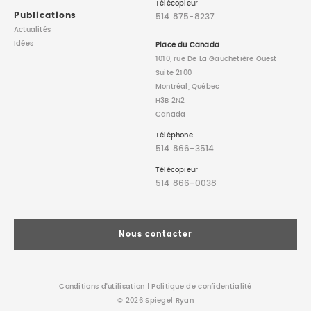
Télécopieur
Publications
514 875-8237
Actualités
Idées
Place du Canada
1010, rue De La Gauchetière Ouest
Suite 2100
Montréal, Québec
H3B 2N2
Canada
Téléphone
514 866-3514
Télécopieur
514 866-0038
Nous contacter
Conditions d’utilisation
|
Politique de confidentialité
© 2026 Spiegel Ryan