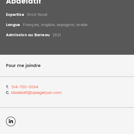
Abdelatif
DROIT IMMOBILIER
STAGES
CONTACTEZ-NOUS
Expertise
Droit fiscal
PROPRIÉTÉ INTELLECTUELLE
Langue
Français, anglais, espagnol, arabe
Admission au Barreau
2021
DROIT DE LA FAMILLE
Pour me joindre
T.
514-750-0094
C.
IAbdelatif@
spiegelryan.com