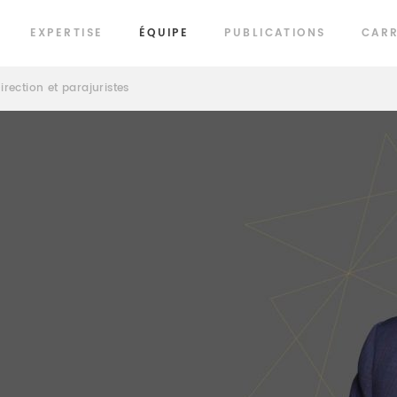
EXPERTISE
ÉQUIPE
PUBLICATIONS
CARR
irection et parajuristes