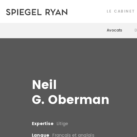
LE CABINET
Avocats
D
Neil
G. Oberman
Expertise
Litige
Langue
Français et anglais