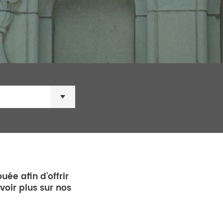
×
ée afin d’offrir
voir plus sur nos