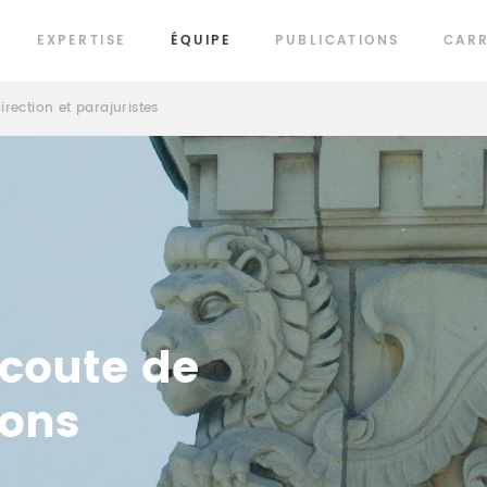
EXPERTISE
ÉQUIPE
PUBLICATIONS
CARR
irection et parajuristes
écoute de
ions