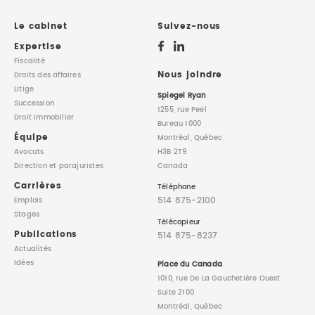
DROIT IMMOBILIER
STAGES
CONTACTEZ-NOUS
Le cabinet
Suivez-nous
Expertise
PROPRIÉTÉ INTELLECTUELLE
Fiscalité
Nous joindre
Droits des affaires
Litige
DROIT DE LA FAMILLE
Spiegel Ryan
Succession
1255, rue Peel
Droit immobilier
Bureau 1000
Équipe
Montréal, Québec
Avocats
H3B 2T9
Direction
et parajuristes
Canada
Carrières
Téléphone
514 875-2100
Emplois
Stages
Télécopieur
Publications
514 875-8237
Actualités
Idées
Place du Canada
1010, rue De La Gauchetière Ouest
Suite 2100
Montréal, Québec