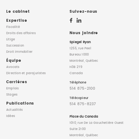
DROIT IMMOBILIER
STAGES
CONTACTEZ-NOUS
Le cabinet
Suivez-nous
Expertise
PROPRIÉTÉ INTELLECTUELLE
Fiscalité
Nous joindre
Droits des affaires
Litige
DROIT DE LA FAMILLE
Spiegel Ryan
Succession
1255, rue Peel
Droit immobilier
Bureau 1000
Équipe
Montréal, Québec
Avocats
H3B 2T9
Direction
et parajuristes
Canada
Carrières
Téléphone
514 875-2100
Emplois
Stages
Télécopieur
Publications
514 875-8237
Actualités
Idées
Place du Canada
1010, rue De La Gauchetière Ouest
Suite 2100
Montréal, Québec