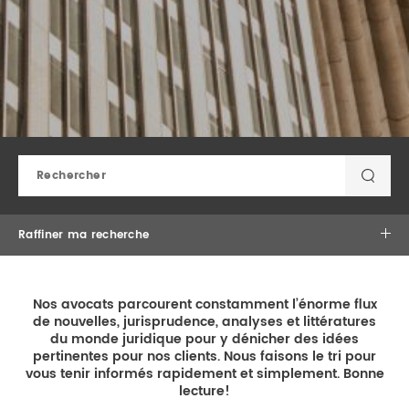
DROIT IMMOBILIER
STAGES
CONTACTEZ-NOUS
PROPRIÉTÉ INTELLECTUELLE
DROIT DE LA FAMILLE
Raffiner ma recherche
Nos avocats parcourent constamment l’énorme flux
×
de nouvelles, jurisprudence, analyses et littératures
×
Alexandra Potvin
du monde juridique pour y dénicher des idées
pertinentes pour nos clients. Nous faisons le tri pour
vous tenir informés rapidement et simplement. Bonne
lecture!