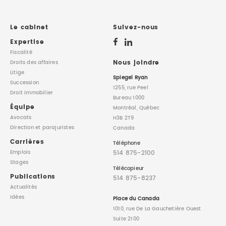
Le cabinet
Suivez-nous
Expertise
Fiscalité
Nous joindre
Droits des affaires
Litige
Spiegel Ryan
Succession
1255, rue Peel
Droit immobilier
Bureau 1000
Équipe
Montréal, Québec
Avocats
H3B 2T9
Direction
et parajuristes
Canada
Carrières
Téléphone
514 875-2100
Emplois
Stages
Télécopieur
Publications
514 875-8237
Actualités
Idées
Place du Canada
1010, rue De La Gauchetière Ouest
Suite 2100