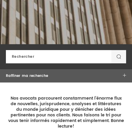
DROIT IMMOBILIER
STAGES
CONTACTEZ-NOUS
PROPRIÉTÉ INTELLECTUELLE
DROIT DE LA FAMILLE
Raffiner ma recherche
Nos avocats parcourent constamment l’énorme flux
×
de nouvelles, jurisprudence, analyses et littératures
×
Laurent Debrun
du monde juridique pour y dénicher des idées
pertinentes pour nos clients. Nous faisons le tri pour
vous tenir informés rapidement et simplement. Bonne
lecture!