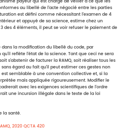
nisme payeur qui est chargé de veiller à ce que les
onformes au libellé de l’acte négocié entre les parties
cturation est défini comme nécessitant l’examen de 4
intérieur et appuyé de sa science, estime chez un
 3 des 4 éléments, il peut se voir refuser le paiement de
de dans la modification du libellé du code, par
 qu’il reflète l’état de la science. Tant que ceci ne sera
soit s’abstenir de facturer la RAMQ, soit réaliser tous les
 sans égard au fait qu’il peut estimer ces gestes non
 est semblable à une convention collective et, si la
interprétée mais appliquée rigoureusement. Modifier le
cadrerait avec les exigences scientifiques de l’ordre
it une incursion illégale dans le texte de la loi
 la santé.
 RAMQ, 2020 QCTA 420