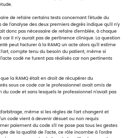
étude.
saire de refaire certains tests concernant l’étude du
s de l’analyse des deux premiers degrés indique qu’il n’y
erait donc pas nécessaire de refaire d’emblée, à chaque
 car il n’y aurait pas de pertinence clinique. La question
anté peut facturer à la RAMQ un acte alors qu’il estime
 l’art, compte tenu du besoin du patient, même si
l’acte codé ne furent pas réalisés car non pertinents
n que la RAMQ était en droit de récupérer du
rés sous ce code car le professionnel avait omis de
ion du code et sans lesquels le professionnel n’avait pas
d’arbitrage, même si les règles de l’art changent et
d’un code vient à devenir désuet ou non requis
mer paiement du code s’il ne pose pas tous les gestes
pte de la qualité de l’acte, ce rôle incombe à l’ordre