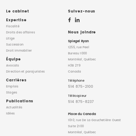
DROIT IMMOBILIER
STAGES
CONTACTEZ-NOUS
Le cabinet
Suivez-nous
Expertise
PROPRIÉTÉ INTELLECTUELLE
Fiscalité
Nous joindre
Droits des affaires
Litige
DROIT DE LA FAMILLE
Spiegel Ryan
Succession
1255, rue Peel
Droit immobilier
Bureau 1000
Équipe
Montréal, Québec
Avocats
H3B 2T9
Direction
et parajuristes
Canada
Carrières
Téléphone
514 875-2100
Emplois
Stages
Télécopieur
Publications
514 875-8237
Actualités
Idées
Place du Canada
1010, rue De La Gauchetière Ouest
Suite 2100
Montréal, Québec