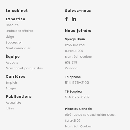
DROIT IMMOBILIER
STAGES
CONTACTEZ-NOUS
Le cabinet
Suivez-nous
Expertise
PROPRIÉTÉ INTELLECTUELLE
Fiscalité
Nous joindre
Droits des affaires
Litige
DROIT DE LA FAMILLE
Spiegel Ryan
Succession
1255, rue Peel
Droit immobilier
Bureau 1000
Équipe
Montréal, Québec
Avocats
H3B 2T9
Direction
et parajuristes
Canada
Carrières
Téléphone
514 875-2100
Emplois
Stages
Télécopieur
Publications
514 875-8237
Actualités
Idées
Place du Canada
1010, rue De La Gauchetière Ouest
Suite 2100
Montréal, Québec